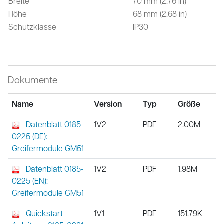
Breite
70 mm (2.76 in)
Höhe
68 mm (2.68 in)
Schutzklasse
IP30
Dokumente
Name
Version
Typ
Größe
Datenblatt 0185-
1V2
PDF
2.00M
0225 (DE):
Greifermodule GM51
Datenblatt 0185-
1V2
PDF
1.98M
0225 (EN):
Greifermodule GM51
Quickstart
1V1
PDF
151.79K