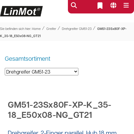
⁄
⁄
⁄
Sie befinden sich hier:
Home
Greifer
Drehgreifer GM51-23
GM51-23Sx80F-XP-
K_35-18_E50x08-NG_GT21
Gesamtsortiment
GM51-23Sx80F-XP-K_35-
18_E50x08-NG_GT21
Drehgreifer, 2-Finger parallel, Hub 18 mm