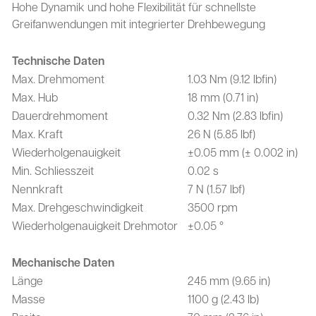
Hohe Dynamik und hohe Flexibilität für schnellste
Greifanwendungen mit integrierter Drehbewegung
Technische Daten
Max. Drehmoment
1.03 Nm (9.12 lbfin)
Max. Hub
18 mm (0.71 in)
Dauerdrehmoment
0.32 Nm (2.83 lbfin)
Max. Kraft
26 N (5.85 lbf)
Wiederholgenauigkeit
±0.05 mm (± 0.002 in)
Min. Schliesszeit
0.02 s
Nennkraft
7 N (1.57 lbf)
Max. Drehgeschwindigkeit
3500 rpm
Wiederholgenauigkeit Drehmotor
±0.05 °
Mechanische Daten
Länge
245 mm (9.65 in)
Masse
1100 g (2.43 lb)