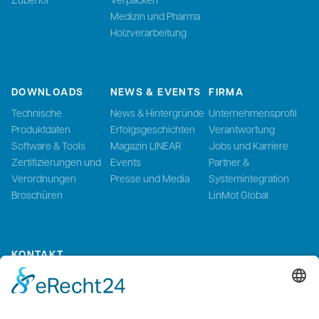
Medizin und Pharma
Holzverarbeitung
DOWNLOADS
NEWS & EVENTS
FIRMA
Technische
News & Hintergründe
Unternehmensprofil
Produktdaten
Erfolgsgeschichten
Verantwortung
Software & Tools
Magazin LINEAR
Jobs und Karriere
Zertifizierungen und
Events
Partner &
Verordnungen
Presse und Media
Systemintegration
Broschüren
LinMot Global
KONTAKT
Kontaktieren Sie uns