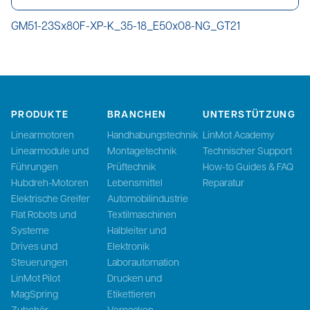
GM51-23Sx80F-XP-K_35-18_E50x08-NG_GT21
PRODUKTE
BRANCHEN
UNTERSTÜTZUNG
Linearmotoren
Handhabungstechnik
LinMot Academy
Linearmodule und
Montagetechnik
Technischer Support
Führungen
Prüftechnik
How-to Guides & FAQ
Hubdreh-Motoren
Lebensmittel
Reparatur
Elektrische Greifer
Automobilindustrie
Flat Robots und
Textilmaschinen
Systeme
Halbleiter und
Drives und
Elektronik
Steuerungen
Laborautomation
LinMot Pilot
Drucken und
MagSpring
Etikettieren
Zubehör
Verpacken