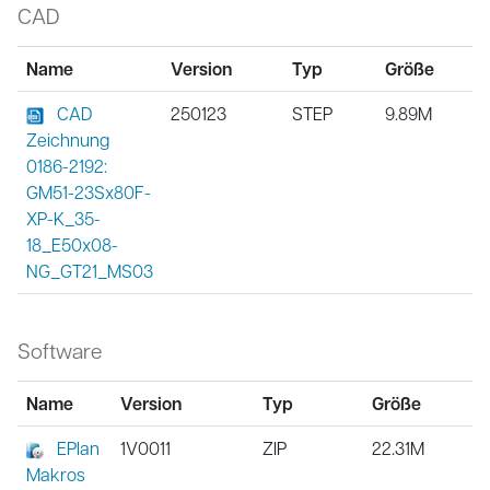
CAD
Name
Version
Typ
Größe
CAD
250123
STEP
9.89M
Zeichnung
0186-2192:
GM51-23Sx80F-
XP-K_35-
18_E50x08-
NG_GT21_MS03
Software
Name
Version
Typ
Größe
EPlan
1V0011
ZIP
22.31M
Makros