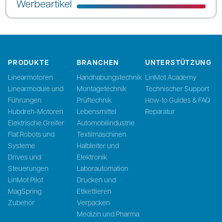
Werbeartikel
PRODUKTE
BRANCHEN
UNTERSTÜTZUNG
Linearmotoren
Handhabungstechnik
LinMot Academy
Linearmodule und
Montagetechnik
Technischer Support
Führungen
Prüftechnik
How-to Guides & FAQ
Hubdreh-Motoren
Lebensmittel
Reparatur
Elektrische Greifer
Automobilindustrie
Flat Robots und
Textilmaschinen
Systeme
Halbleiter und
Drives und
Elektronik
Steuerungen
Laborautomation
LinMot Pilot
Drucken und
MagSpring
Etikettieren
Zubehör
Verpacken
Medizin und Pharma