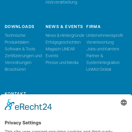
Holzverarbeitung
DOWNLOADS
NEWS & EVENTS
FIRMA
Technische
News & Hintergründe
Unternehmensprofil
Produktdaten
Erfolgsgeschichten
Verantwortung
Software & Tools
Magazin LINEAR
Jobs und Karriere
Zertifizierungen und
Events
Partner &
Verordnungen
Presse und Media
Systemintegration
Broschüren
LinMot Global
KONTAKT
Kontaktieren Sie uns