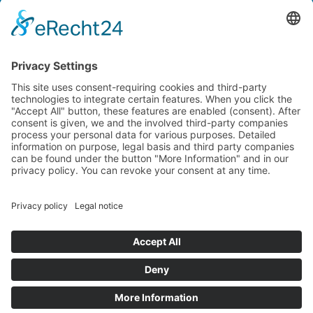
Kontaktieren Sie uns
NTI AG LinMot & MagSpring, Bodenaeckerstrasse 2, CH-8957
Spreitenbach, Switzerland
LinMot USA Inc., N1922 State Road 120, Unit 1, Lake Geneva, WI
53147, United States
2000-2026 ©
NTI AG LinMot
| Alle Rechte vorbehalten.
Lieferbedingungen
Impressum
Datenschutz