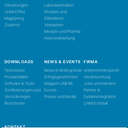
Steuerungen
Laborautomation
LinMot Pilot
Drucken und
MagSpring
Etikettieren
Zubehör
Verpacken
Medizin und Pharma
Holzverarbeitung
DOWNLOADS
NEWS & EVENTS
FIRMA
Technische
News & Hintergründe
Unternehmensprofil
Produktdaten
Erfolgsgeschichten
Verantwortung
Software & Tools
Magazin LINEAR
Jobs und Karriere
Zertifizierungen und
Events
Partner &
Verordnungen
Presse und Media
Systemintegration
Broschüren
LinMot Global
KONTAKT