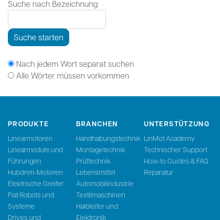
Suche nach Bezeichnung
Suche starten
Nach jedem Wort separat suchen
Alle Wörter müssen vorkommen
PRODUKTE
BRANCHEN
UNTERSTÜTZUNG
Linearmotoren
Handhabungstechnik
LinMot Academy
Linearmodule und
Montagetechnik
Technischer Support
Führungen
Prüftechnik
How-to Guides & FAQ
Hubdreh-Motoren
Lebensmittel
Reparatur
Elektrische Greifer
Automobilindustrie
Flat Robots und
Textilmaschinen
Systeme
Halbleiter und
Drives und
Elektronik