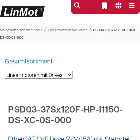
⁄
⁄
Sie befinden sich hier:
Home
Linearmotoren mit Drives
PSD03-37Sx120F-HP-I1150-
DS-XC-0S-000
Gesamtsortiment
PSD03-37Sx120F-HP-I1150-
DS-XC-0S-000
EtherCAT CoE Drive (72V/15A) mit Statorteil