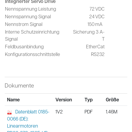
Integrierter Servo Drive
Nennspannung Leistung
72
VDC
Nennspannung Signal
24
VDC
Nennstrom Signal
150
mA
Interne Schutzeinrichtung
Sicherung 3 A-
Signal
T
Feldbusanbindung
EtherCat
Konfigurationsschnittstelle
RS232
Dokumente
Name
Version
Typ
Größe
Datenblatt 0185-
1V2
PDF
1.46M
0066 (DE):
Linearmotoren