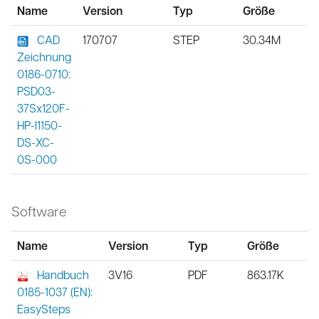
Name
Version
Typ
Größe
CAD
170707
STEP
30.34M
Zeichnung
0186-0710:
PSD03-
37Sx120F-
HP-I1150-
DS-XC-
0S-000
Software
Name
Version
Typ
Größe
Handbuch
3V16
PDF
863.17K
0185-1037 (EN):
EasySteps