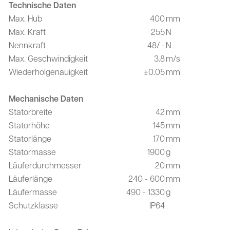
Technische Daten
Max. Hub
400
mm
Max. Kraft
255
N
Nennkraft
48/ -
N
Max. Geschwindigkeit
3.8
m/s
Wiederholgenauigkeit
±0.05
mm
Mechanische Daten
Statorbreite
42
mm
Statorhöhe
145
mm
Statorlänge
170
mm
Statormasse
1900
g
Läuferdurchmesser
20
mm
Läuferlänge
240 - 600
mm
Läufermasse
490 - 1330
g
Schutzklasse
IP64