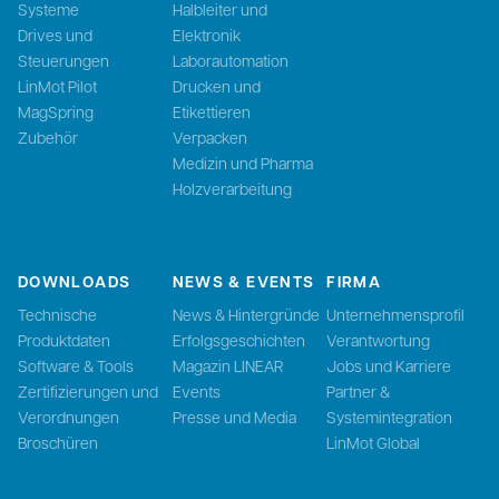
Systeme
Halbleiter und
Drives und
Elektronik
Steuerungen
Laborautomation
LinMot Pilot
Drucken und
MagSpring
Etikettieren
Zubehör
Verpacken
Medizin und Pharma
Holzverarbeitung
DOWNLOADS
NEWS & EVENTS
FIRMA
Technische
News & Hintergründe
Unternehmensprofil
Produktdaten
Erfolgsgeschichten
Verantwortung
Software & Tools
Magazin LINEAR
Jobs und Karriere
Zertifizierungen und
Events
Partner &
Verordnungen
Presse und Media
Systemintegration
Broschüren
LinMot Global