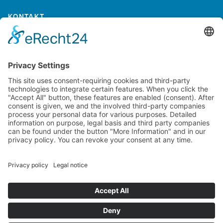
KONTAKT
Kontaktieren Sie uns
NTI AG LinMot & MagSpring, Bodenaeckerstrasse 2, CH-8957
Spreitenbach, Switzerland
LinMot USA Inc., N1922 State Road 120, Unit 1, Lake Geneva, WI
53147, United States
2000-2026 ©
NTI AG LinMot
| Alle Rechte vorbehalten.