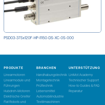
PSD03-37Sx120F-HP-I1150-DS-XC-0S-000
PRODUKTE
BRANCHEN
UNTERSTÜTZUNG
Linearmotoren
Handhabungstechnik
LinMot Academy
Linearmodule und
Montagetechnik
Technischer Support
Führungen
Prüftechnik
How-to Guides & FAQ
Hubdreh-Motoren
Lebensmittel
Reparatur
Elektrische Greifer
Automobilindustrie
Flat Robots und
Textilmaschinen