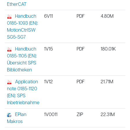
EtherCAT
Handbuch
6V11
PDF
4.80M
0185-1093 (EN):
MotionCtrlSW
SG5-SG7
Handbuch
1V15
PDF
180.01K
0185-1105 (EN):
Übersicht SPS
Bibliotheken
Application
1V12
PDF
21.71M
note 0185-1120
(EN): SPS
Inbetriebnahme
EPlan
1V0011
ZIP
22.31M
Makros