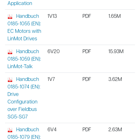
Application
Handbuch
1V13
PDF
1.65M
0185-1055 (EN):
EC Motors with
LinMot Drives
Handbuch
6V20
PDF
15.93M
0185-1059 (EN):
LinMot-Talk
Handbuch
1V7
PDF
3.62M
0185-1074 (EN):
Drive
Configuration
over Fieldbus
SG5-SG7
Handbuch
6V4
PDF
2.63M
0185-1079 (EN):