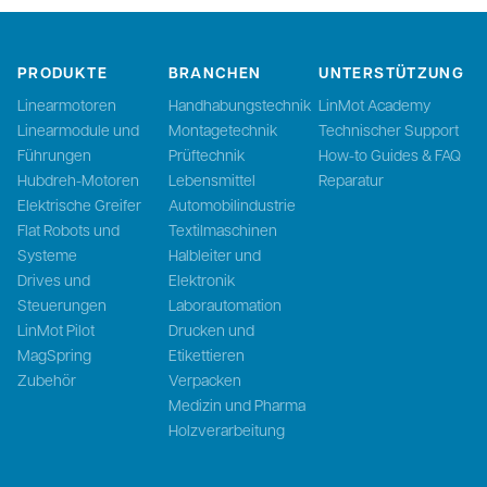
PRODUKTE
BRANCHEN
UNTERSTÜTZUNG
Linearmotoren
Handhabungstechnik
LinMot Academy
Linearmodule und
Montagetechnik
Technischer Support
Führungen
Prüftechnik
How-to Guides & FAQ
Hubdreh-Motoren
Lebensmittel
Reparatur
Elektrische Greifer
Automobilindustrie
Flat Robots und
Textilmaschinen
Systeme
Halbleiter und
Drives und
Elektronik
Steuerungen
Laborautomation
LinMot Pilot
Drucken und
MagSpring
Etikettieren
Zubehör
Verpacken
Medizin und Pharma
Holzverarbeitung