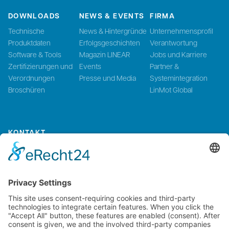
DOWNLOADS
NEWS & EVENTS
FIRMA
Technische
News & Hintergründe
Unternehmensprofil
Produktdaten
Erfolgsgeschichten
Verantwortung
Software & Tools
Magazin LINEAR
Jobs und Karriere
Zertifizierungen und
Events
Partner &
Verordnungen
Presse und Media
Systemintegration
Broschüren
LinMot Global
KONTAKT
Kontaktieren Sie uns