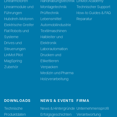
Linearmotoren
Handhabungstechnik
LinMot Academy
Linearmodule und
Montagetechnik
Technischer Support
Führungen
Prüftechnik
How-to Guides & FAQ
Hubdreh-Motoren
Lebensmittel
Reparatur
Elektrische Greifer
Automobilindustrie
Flat Robots und
Textilmaschinen
Systeme
Halbleiter und
Drives und
Elektronik
Steuerungen
Laborautomation
LinMot Pilot
Drucken und
MagSpring
Etikettieren
Zubehör
Verpacken
Medizin und Pharma
Holzverarbeitung
DOWNLOADS
NEWS & EVENTS
FIRMA
Technische
News & Hintergründe
Unternehmensprofil
Produktdaten
Erfolgsgeschichten
Verantwortung