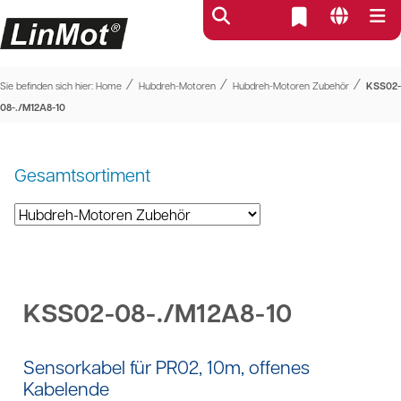
⁄
⁄
⁄
Sie befinden sich hier:
Home
Hubdreh-Motoren
Hubdreh-Motoren Zubehör
KSS02-
08-./M12A8-10
Gesamtsortiment
KSS02-08-./M12A8-10
Sensorkabel für PR02, 10m, offenes
Kabelende