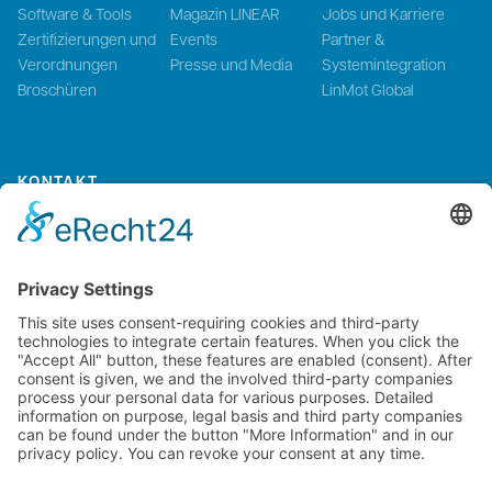
Software & Tools
Magazin LINEAR
Jobs und Karriere
Zertifizierungen und
Events
Partner &
Verordnungen
Presse und Media
Systemintegration
Broschüren
LinMot Global
KONTAKT
Kontaktieren Sie uns
NTI AG LinMot & MagSpring, Bodenaeckerstrasse 2, CH-8957
Spreitenbach, Switzerland
LinMot USA Inc., N1922 State Road 120, Unit 1, Lake Geneva, WI