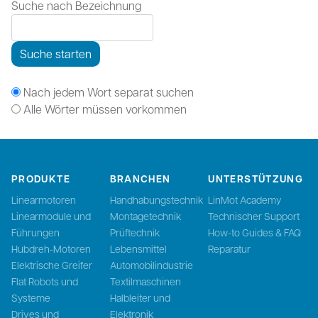
Suche nach Bezeichnung
Suche starten
Nach jedem Wort separat suchen
Alle Wörter müssen vorkommen
PRODUKTE
BRANCHEN
UNTERSTÜTZUNG
Linearmotoren
Handhabungstechnik
LinMot Academy
Linearmodule und
Montagetechnik
Technischer Support
Führungen
Prüftechnik
How-to Guides & FAQ
Hubdreh-Motoren
Lebensmittel
Reparatur
Elektrische Greifer
Automobilindustrie
Flat Robots und
Textilmaschinen
Systeme
Halbleiter und
Drives und
Elektronik