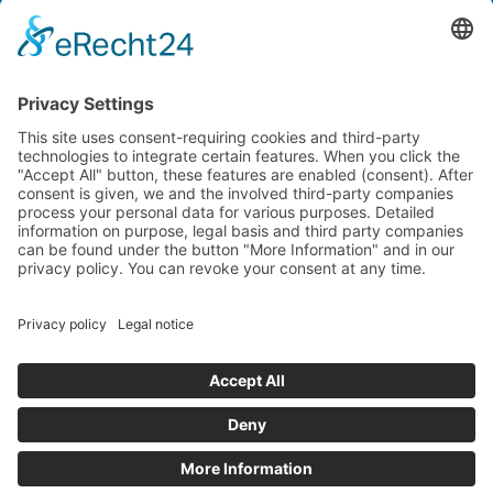
Kontaktieren Sie uns
NTI AG LinMot & MagSpring, Bodenaeckerstrasse 2, CH-8957
Spreitenbach, Switzerland
LinMot USA Inc., N1922 State Road 120, Unit 1, Lake Geneva, WI
53147, United States
2000-2026 ©
NTI AG LinMot
| Alle Rechte vorbehalten.
Lieferbedingungen
Impressum
Datenschutz