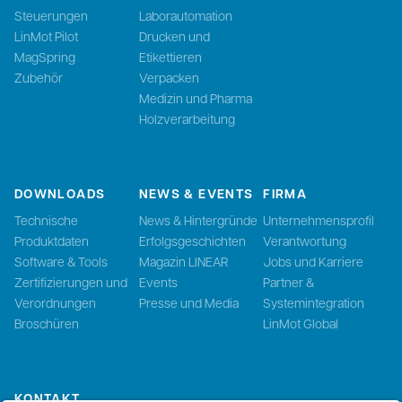
Steuerungen
Laborautomation
LinMot Pilot
Drucken und
MagSpring
Etikettieren
Zubehör
Verpacken
Medizin und Pharma
Holzverarbeitung
DOWNLOADS
NEWS & EVENTS
FIRMA
Technische
News & Hintergründe
Unternehmensprofil
Produktdaten
Erfolgsgeschichten
Verantwortung
Software & Tools
Magazin LINEAR
Jobs und Karriere
Zertifizierungen und
Events
Partner &
Verordnungen
Presse und Media
Systemintegration
Broschüren
LinMot Global
KONTAKT