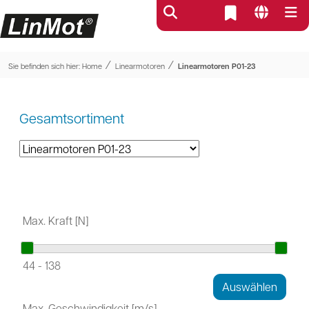
⁄
⁄
Sie befinden sich hier:
Home
Linearmotoren
Linearmotoren P01-23
Gesamtsortiment
Max. Kraft [N]
44
-
138
Max. Geschwindigkeit [m/s]