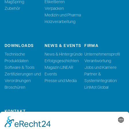
MagSpring
Etikettieren
Zubehör
Verpacken
Medizin und Pharma
Holzverarbeitung
DOWNLOADS
NEWS & EVENTS
FIRMA
Technische
News & Hintergründe
Unternehmensprofil
Produktdaten
Erfolgsgeschichten
Verantwortung
Software & Tools
Magazin LINEAR
Jobs und Karriere
Zertifizierungen und
Events
Partner &
Verordnungen
Presse und Media
Systemintegration
Broschüren
LinMot Global
KONTAKT
Kontaktieren Sie uns