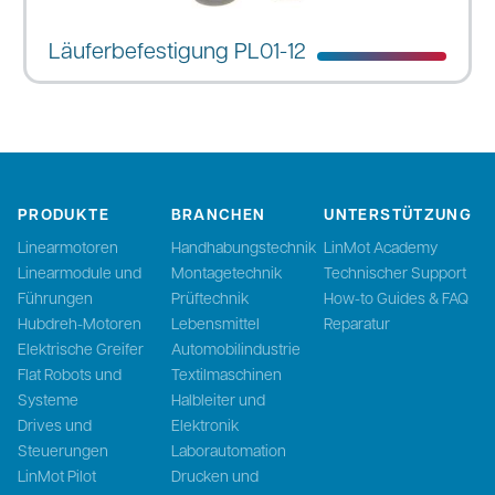
Läuferbefestigung PL01-12
PRODUKTE
BRANCHEN
UNTERSTÜTZUNG
Linearmotoren
Handhabungstechnik
LinMot Academy
Linearmodule und
Montagetechnik
Technischer Support
Führungen
Prüftechnik
How-to Guides & FAQ
Hubdreh-Motoren
Lebensmittel
Reparatur
Elektrische Greifer
Automobilindustrie
Flat Robots und
Textilmaschinen
Systeme
Halbleiter und
Drives und
Elektronik
Steuerungen
Laborautomation
LinMot Pilot
Drucken und