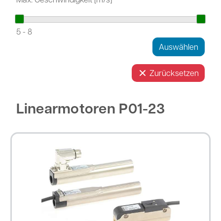
5
-
8
Zurücksetzen
Linearmotoren P01-23