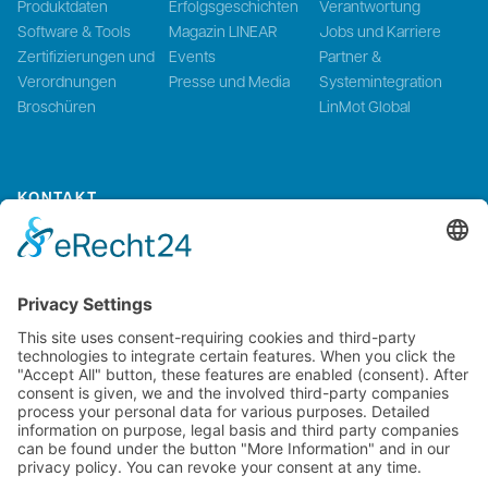
Produktdaten
Erfolgsgeschichten
Verantwortung
Software & Tools
Magazin LINEAR
Jobs und Karriere
Zertifizierungen und
Events
Partner &
Verordnungen
Presse und Media
Systemintegration
Broschüren
LinMot Global
KONTAKT
Kontaktieren Sie uns
NTI AG LinMot & MagSpring, Bodenaeckerstrasse 2, CH-8957
Spreitenbach, Switzerland