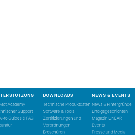
NTERSTÜTZUNG
DOWNLOADS
NEWS & EVENTS
nMot Academy
Technische Produktdaten
News & Hintergründe
chnischer Support
Software & Tools
Erfolgsgeschichten
w-to Guides & FAQ
Zertifizierungen und
Magazin LINEAR
aratur
Verordnungen
Events
Broschüren
Presse und Media