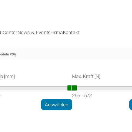
-Center
News & Events
Firma
Kontakt
module P04
ub [mm]
Max. Kraft [N]
0
255
-
572