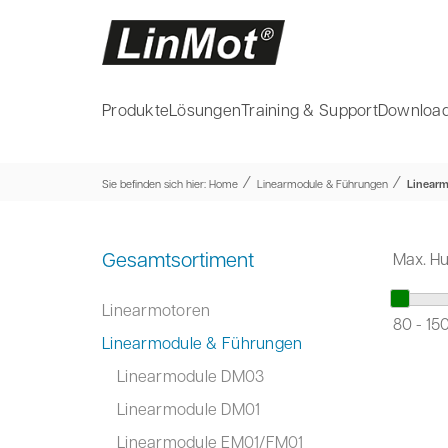
Produkte
Lösungen
Training & Support
Download
⁄
⁄
Sie befinden sich hier:
Home
Linearmodule & Führungen
Linear
Gesamtsortiment
Max. H
Linearmotoren
80
-
15
Linearmodule & Führungen
Linearmodule DM03
Linearmodule DM01
Linearmodule EM01/FM01