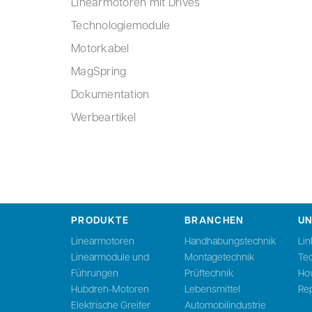
Linearmotoren mit Drives
Technologiemodule
Motorkabel
MagSpring
Dokumentation
Werbeartikel
PRODUKTE
BRANCHEN
U
Linearmotoren
Handhabungstechnik
Li
Linearmodule und
Montagetechnik
Te
Führungen
Prüftechnik
Ho
Hubdreh-Motoren
Lebensmittel
Rep
Elektrische Greifer
Automobilindustrie