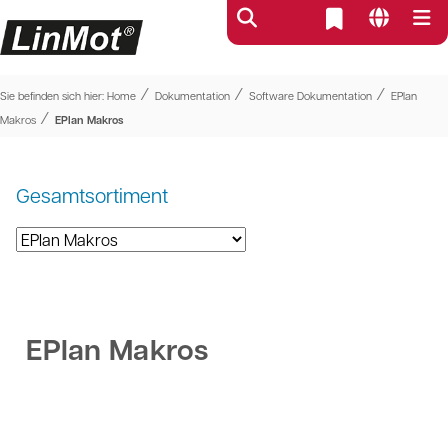
⁄
⁄
⁄
Sie befinden sich hier:
Home
Dokumentation
Software Dokumentation
EPlan
⁄
Makros
EPlan Makros
Gesamtsortiment
EPlan Makros