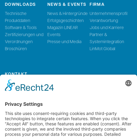
DOWNLOADS
NEWS & EVENTS
FIRMA
Technische
News & Hintergründe
Unternehmensprofil
Produktdaten
Erfolgsgeschichten
Verantwortung
Software & Tools
Magazin LINEAR
Jobs und Karriere
Zertifizierungen und
Events
Partner &
Verordnungen
Presse und Media
Systemintegration
Broschüren
LinMot Global
KONTAKT
Kontaktieren Sie uns