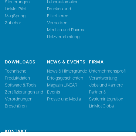
Steuerungen
Laborautomation
LinMot Pilot
Drucken und
MagSpring
Etikettieren
Zubehör
Verpacken
Medizin und Pharma
Holzverarbeitung
DOWNLOADS
NEWS & EVENTS
FIRMA
Technische
News & Hintergründe
Unternehmensprofil
Produktdaten
Erfolgsgeschichten
Verantwortung
Software & Tools
Magazin LINEAR
Jobs und Karriere
Zertifizierungen und
Events
Partner &
Verordnungen
Presse und Media
Systemintegration
Broschüren
LinMot Global
KONTAKT