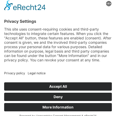
Kontaktieren Sie uns
NTI AG LinMot & MagSpring, Bodenaeckerstrasse 2, CH-8957
Spreitenbach, Switzerland
LinMot USA Inc., N1922 State Road 120, Unit 1, Lake Geneva, WI
53147, United States
2000-2026 ©
NTI AG LinMot
| Alle Rechte vorbehalten.
Lieferbedingungen
Impressum
Datenschutz