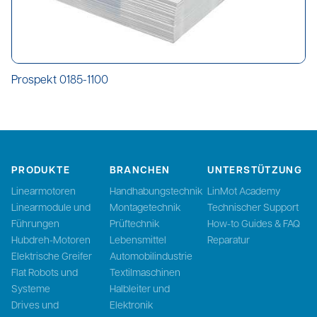
Prospekt 0185-1100
PRODUKTE
BRANCHEN
UNTERSTÜTZUNG
Linearmotoren
Handhabungstechnik
LinMot Academy
Linearmodule und
Montagetechnik
Technischer Support
Führungen
Prüftechnik
How-to Guides & FAQ
Hubdreh-Motoren
Lebensmittel
Reparatur
Elektrische Greifer
Automobilindustrie
Flat Robots und
Textilmaschinen
Systeme
Halbleiter und
Drives und
Elektronik