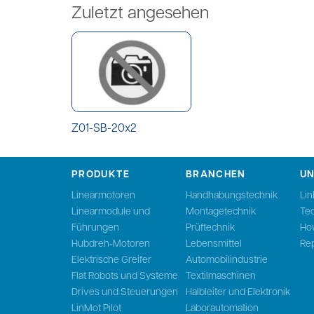
Zuletzt angesehen
Z01-SB-20x2
PRODUKTE
BRANCHEN
U
Linearmotoren
Handhabungstechnik
Li
Linearmodule und
Montagetechnik
Te
Führungen
Prüftechnik
Ho
Hubdreh-Motoren
Lebensmittel
Rep
Elektrische Greifer
Automobilindustrie
Flat Robots und Systeme
Textilmaschinen
Drives und Steuerungen
Halbleiter und Elektronik
LinMot Pilot
Laborautomation