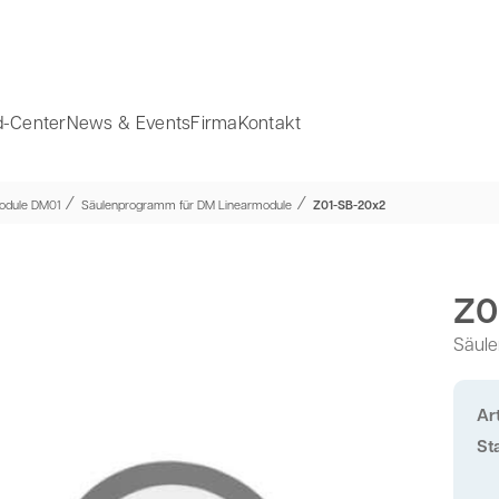
-Center
News & Events
Firma
Kontakt
⁄
⁄
odule DM01
Säulenprogramm für DM Linearmodule
Z01-SB-20x2
Z0
Säule
Art
St