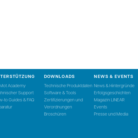
NTERSTÜTZUNG
DOWNLOADS
NEWS & EVENTS
nMot Academy
Technische Produktdaten
News & Hintergründe
chnischer Support
Software & Tools
Erfolgsgeschichten
w-to Guides & FAQ
Zertifizierungen und
Magazin LINEAR
aratur
Verordnungen
Events
Broschüren
Presse und Media