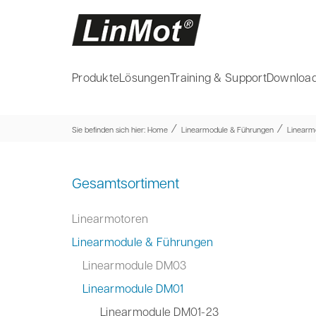
Produkte
Lösungen
Training & Support
Download
⁄
⁄
Sie befinden sich hier:
Home
Linearmodule & Führungen
Linearm
Gesamtsortiment
Linearmotoren
Linearmodule & Führungen
Linearmodule DM03
Linearmodule DM01
Linearmodule DM01-23