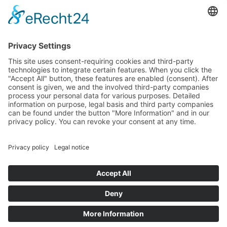
Kontaktieren Sie uns
NTI AG LinMot & MagSpring, Bodenaeckerstrasse 2, CH-8957
Spreitenbach, Switzerland
LinMot USA Inc., N1922 State Road 120, Unit 1, Lake Geneva, WI
53147, United States
2000-2026 ©
NTI AG LinMot
| Alle Rechte vorbehalten.
Lieferbedingungen
Impressum
Datenschutz