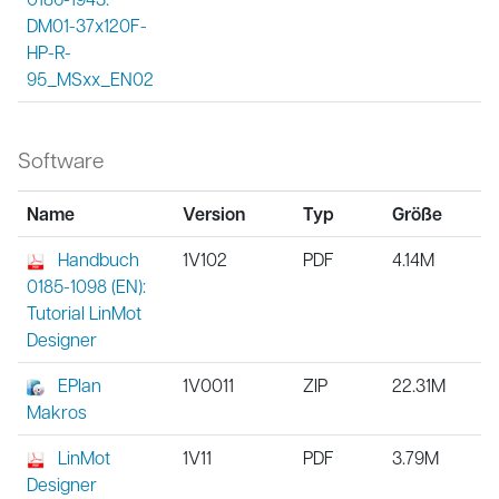
DM01-37x120F-
HP-R-
95_MSxx_EN02
Software
Name
Version
Typ
Größe
Handbuch
1V102
PDF
4.14M
0185-1098 (EN):
Tutorial LinMot
Designer
EPlan
1V0011
ZIP
22.31M
Makros
LinMot
1V11
PDF
3.79M
Designer