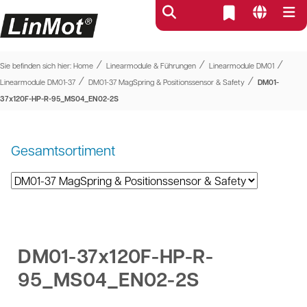
⁄
⁄
⁄
Sie befinden sich hier:
Home
Linearmodule & Führungen
Linearmodule DM01
⁄
⁄
Linearmodule DM01-37
DM01-37 MagSpring & Positionssensor & Safety
DM01-
37x120F-HP-R-95_MS04_EN02-2S
Gesamtsortiment
DM01-37x120F-HP-R-
95_MS04_EN02-2S