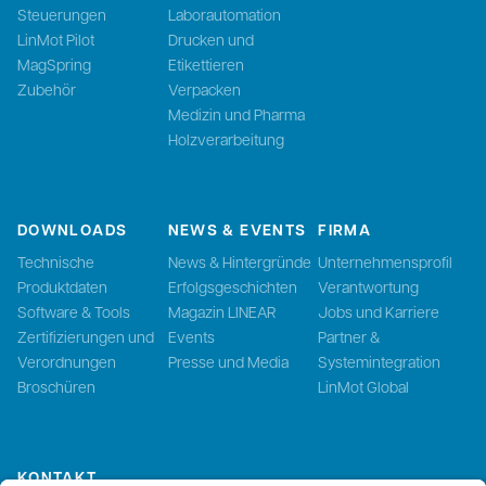
Steuerungen
Laborautomation
LinMot Pilot
Drucken und
MagSpring
Etikettieren
Zubehör
Verpacken
Medizin und Pharma
Holzverarbeitung
DOWNLOADS
NEWS & EVENTS
FIRMA
Technische
News & Hintergründe
Unternehmensprofil
Produktdaten
Erfolgsgeschichten
Verantwortung
Software & Tools
Magazin LINEAR
Jobs und Karriere
Zertifizierungen und
Events
Partner &
Verordnungen
Presse und Media
Systemintegration
Broschüren
LinMot Global
KONTAKT