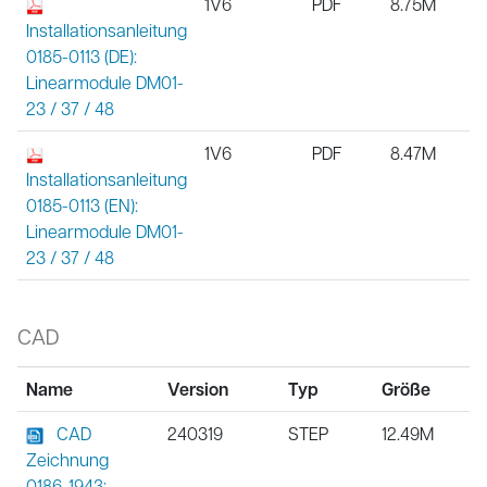
1V6
PDF
8.75M
Installationsanleitung
0185-0113 (DE):
Linearmodule DM01-
23 / 37 / 48
1V6
PDF
8.47M
Installationsanleitung
0185-0113 (EN):
Linearmodule DM01-
23 / 37 / 48
CAD
Name
Version
Typ
Größe
CAD
240319
STEP
12.49M
Zeichnung
0186-1943: