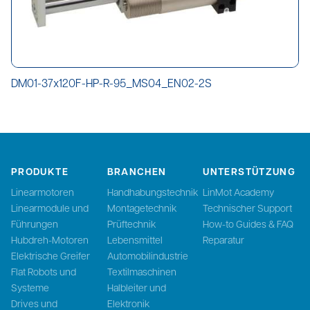
DM01-37x120F-HP-R-95_MS04_EN02-2S
PRODUKTE
BRANCHEN
UNTERSTÜTZUNG
Linearmotoren
Handhabungstechnik
LinMot Academy
Linearmodule und
Montagetechnik
Technischer Support
Führungen
Prüftechnik
How-to Guides & FAQ
Hubdreh-Motoren
Lebensmittel
Reparatur
Elektrische Greifer
Automobilindustrie
Flat Robots und
Textilmaschinen
Systeme
Halbleiter und
Drives und
Elektronik