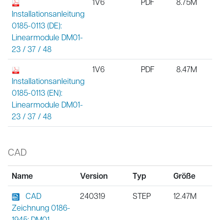
1V6
PDF
8.75M
Installationsanleitung
0185-0113 (DE):
Linearmodule DM01-
23 / 37 / 48
1V6
PDF
8.47M
Installationsanleitung
0185-0113 (EN):
Linearmodule DM01-
23 / 37 / 48
CAD
Name
Version
Typ
Größe
CAD
240319
STEP
12.47M
Zeichnung 0186-
1945: DM01-