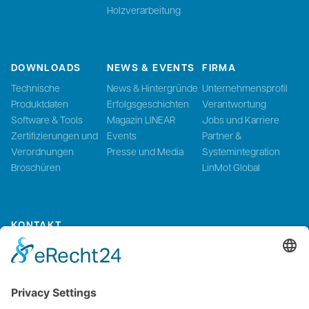
Holzverarbeitung
DOWNLOADS
NEWS & EVENTS
FIRMA
Technische
News & Hintergründe
Unternehmensprofil
Produktdaten
Erfolgsgeschichten
Verantwortung
Software & Tools
Magazin LINEAR
Jobs und Karriere
Zertifizierungen und
Events
Partner &
Verordnungen
Presse und Media
Systemintegration
Broschüren
LinMot Global
KONTAKT
Kontaktieren Sie uns