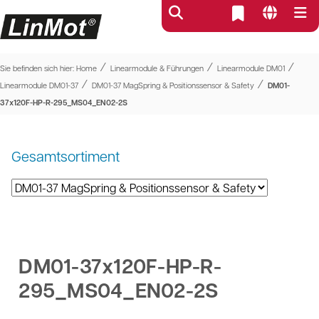
⁄
⁄
⁄
Sie befinden sich hier:
Home
Linearmodule & Führungen
Linearmodule DM01
⁄
⁄
Linearmodule DM01-37
DM01-37 MagSpring & Positionssensor & Safety
DM01-
37x120F-HP-R-295_MS04_EN02-2S
Gesamtsortiment
DM01-37x120F-HP-R-
295_MS04_EN02-2S