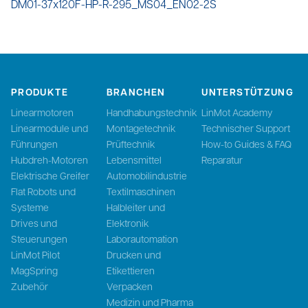
DM01-37x120F-HP-R-295_MS04_EN02-2S
PRODUKTE
BRANCHEN
UNTERSTÜTZUNG
Linearmotoren
Handhabungstechnik
LinMot Academy
Linearmodule und
Montagetechnik
Technischer Support
Führungen
Prüftechnik
How-to Guides & FAQ
Hubdreh-Motoren
Lebensmittel
Reparatur
Elektrische Greifer
Automobilindustrie
Flat Robots und
Textilmaschinen
Systeme
Halbleiter und
Drives und
Elektronik
Steuerungen
Laborautomation
LinMot Pilot
Drucken und
MagSpring
Etikettieren
Zubehör
Verpacken
Medizin und Pharma