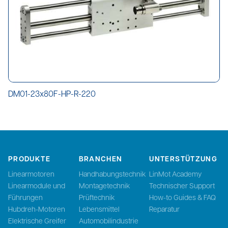
DM01-23x80F-HP-R-220
PRODUKTE
BRANCHEN
UNTERSTÜTZUNG
Linearmotoren
Handhabungstechnik
LinMot Academy
Linearmodule und
Montagetechnik
Technischer Support
Führungen
Prüftechnik
How-to Guides & FAQ
Hubdreh-Motoren
Lebensmittel
Reparatur
Elektrische Greifer
Automobilindustrie