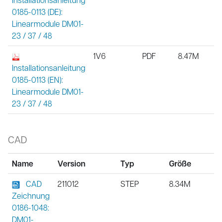
0185-0113 (DE):
Linearmodule DM01-
23 / 37 / 48
1V6
PDF
8.47M
Installationsanleitung
0185-0113 (EN):
Linearmodule DM01-
23 / 37 / 48
CAD
Name
Version
Typ
Größe
CAD
211012
STEP
8.34M
Zeichnung
0186-1048:
DM01-