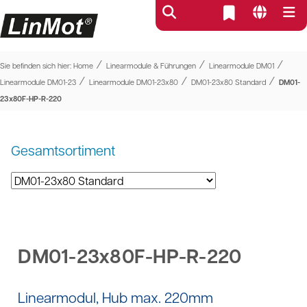
⁄
⁄
⁄
Sie befinden sich hier:
Home
Linearmodule & Führungen
Linearmodule DM01
⁄
⁄
⁄
Linearmodule DM01-23
Linearmodule DM01-23x80
DM01-23x80 Standard
DM01-
23x80F-HP-R-220
Gesamtsortiment
DM01-23x80F-HP-R-220
Linearmodul, Hub max. 220mm