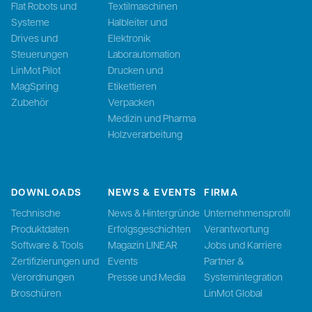
Flat Robots und
Textilmaschinen
Systeme
Halbleiter und
Drives und
Elektronik
Steuerungen
Laborautomation
LinMot Pilot
Drucken und
MagSpring
Etikettieren
Zubehör
Verpacken
Medizin und Pharma
Holzverarbeitung
DOWNLOADS
NEWS & EVENTS
FIRMA
Technische
News & Hintergründe
Unternehmensprofil
Produktdaten
Erfolgsgeschichten
Verantwortung
Software & Tools
Magazin LINEAR
Jobs und Karriere
Zertifizierungen und
Events
Partner &
Verordnungen
Presse und Media
Systemintegration
Broschüren
LinMot Global