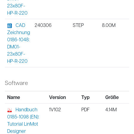
23x80F-
HP-R-220
CAD
240306
STEP
8.00M
Zeichnung
0186-1048:
DM01-
23x80F-
HP-R-220
Software
Name
Version
Typ
Größe
Handbuch
1V102
PDF
4.14M
0185-1098 (EN):
Tutorial LinMot
Designer