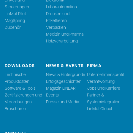
Steuerungen
Laborautomation
LinMot Pilot
Drucken und
MagSpring
Etikettieren
Zubehör
Verpacken
Medizin und Pharma
Holzverarbeitung
DOWNLOADS
NEWS & EVENTS
FIRMA
Technische
News & Hintergründe
Unternehmensprofil
Produktdaten
Erfolgsgeschichten
Verantwortung
Software & Tools
Magazin LINEAR
Jobs und Karriere
Zertifizierungen und
Events
Partner &
Verordnungen
Presse und Media
Systemintegration
Broschüren
LinMot Global