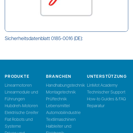
Sicherheitsdatenblatt 0185-0016 (DE):
PRODUKTE
BRANCHEN
UNTERSTÜTZUNG
Linearmotoren
Handhabungstechnik
LinMot Academy
Linearmodule und
Montagetechnik
Technischer Support
Führungen
Prüftechnik
How-to Guides & FAQ
Hubdreh-Motoren
Lebensmittel
Reparatur
Elektrische Greifer
Automobilindustrie
Flat Robots und
Textilmaschinen
Systeme
Halbleiter und
Drives und
Elektronik