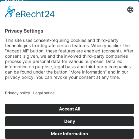
KONTAKT
Kontaktieren Sie uns
NTI AG LinMot & MagSpring, Bodenaeckerstrasse 2, CH-8957
Spreitenbach, Switzerland
LinMot USA Inc., N1922 State Road 120, Unit 1, Lake Geneva, WI
53147, United States
2000-2026 ©
NTI AG LinMot
| Alle Rechte vorbehalten.
Lieferbedingungen
Impressum
Datenschutz