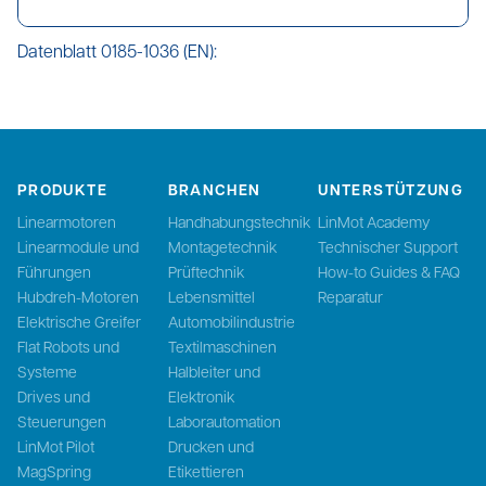
Datenblatt 0185-1036 (EN):
PRODUKTE
BRANCHEN
UNTERSTÜTZUNG
Linearmotoren
Handhabungstechnik
LinMot Academy
Linearmodule und
Montagetechnik
Technischer Support
Führungen
Prüftechnik
How-to Guides & FAQ
Hubdreh-Motoren
Lebensmittel
Reparatur
Elektrische Greifer
Automobilindustrie
Flat Robots und
Textilmaschinen
Systeme
Halbleiter und
Drives und
Elektronik
Steuerungen
Laborautomation
LinMot Pilot
Drucken und
MagSpring
Etikettieren