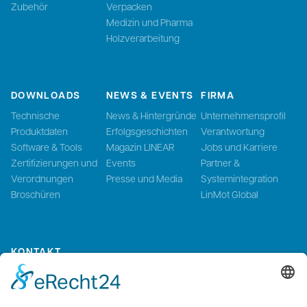
Zubehör
Verpacken
Medizin und Pharma
Holzverarbeitung
DOWNLOADS
NEWS & EVENTS
FIRMA
Technische
News & Hintergründe
Unternehmensprofil
Produktdaten
Erfolgsgeschichten
Verantwortung
Software & Tools
Magazin LINEAR
Jobs und Karriere
Zertifizierungen und
Events
Partner &
Verordnungen
Presse und Media
Systemintegration
Broschüren
LinMot Global
KONTAKT
Kontaktieren Sie uns