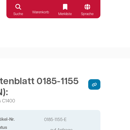
Warenkorb
Suche
Merkliste
Sprache
tenblatt 0185-1155
N):
s C1400
ikel-Nr.
0185-1155-E
atus
auf Anfrage