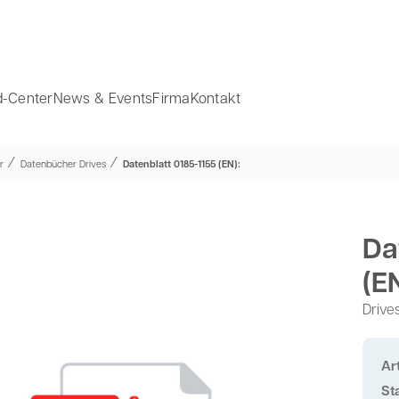
-Center
News & Events
Firma
Kontakt
⁄
⁄
r
Datenbücher Drives
Datenblatt 0185-1155 (EN):
Da
(E
Drive
Art
St