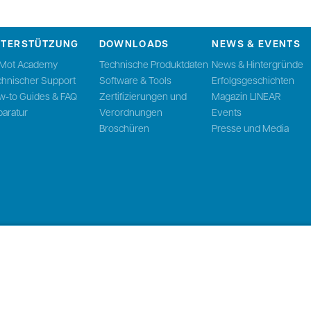
NTERSTÜTZUNG
DOWNLOADS
NEWS & EVENTS
nMot Academy
Technische Produktdaten
News & Hintergründe
chnischer Support
Software & Tools
Erfolgsgeschichten
w-to Guides & FAQ
Zertifizierungen und
Magazin LINEAR
aratur
Verordnungen
Events
Broschüren
Presse und Media