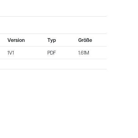
Version
Typ
Größe
1V1
PDF
1.61M