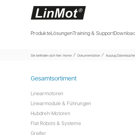
Produkte
Lösungen
Training & Support
Download
⁄
⁄
Sie befinden sich hier:
Home
Dokumentation
Auszug Datenbüche
Gesamtsortiment
Linearmotoren
Linearmodule & Führungen
Hubdreh-Motoren
Flat Robots & Systeme
Greifer