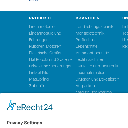
PRODUKTE
BRANCHEN
U
Linearmotoren
Handhabungstechnik
Li
Linearmodule und
Montagetechnik
Te
Führungen
Prüftechnik
Ho
Hubdreh-Motoren
Lebensmittel
Rep
Elektrische Greifer
Automobilindustrie
Flat Robots und Systeme
Textilmaschinen
Drives und Steuerungen
Halbleiter und Elektronik
LinMot Pilot
Laborautomation
MagSpring
Drucken und Etikettieren
Zubehör
Verpacken
Medizin und Pharma
Holzverarbeitung